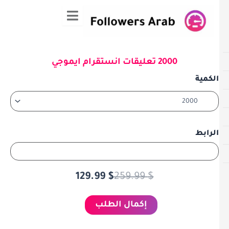
ي
حتوى
2000 تعليقات انستقرام ايموجي
كمية
السعر
السعر
2000
الكمية
تعليقات
الحالي
الأصلي
انستقرام
هو:
هو:
ايموجي
259.99 $.
129.99 $.
الرابط
129.99
$
259.99
$
إكمال الطلب