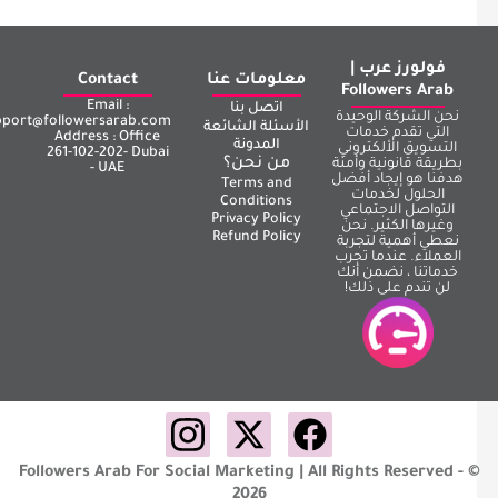
فولورز عرب |
معلومات عنا
Contact
Followers Arab
Email :
اتصل بنا
نحن الشركة الوحيدة
support@followersarab.com
الأسئلة الشائعة
التي تقدم خدمات
Address : Office
المدونة
التسويق الألكتروني
261-102-202- Dubai
من نحن؟
بطريقة قانونية وأمنة
- UAE
هدفنا هو إيجاد أفضل
Terms and
الحلول لخدمات
Conditions
التواصل الاجتماعي
Privacy Policy
وغيرها الكثير. نحن
Refund Policy
نعطي أهمية لتجربة
العملاء. عندما تجرب
خدماتنا ، نضمن أنك
لن تندم على ذلك!
Followers Arab For Social Marketing | All Rights Reserved - 
2026