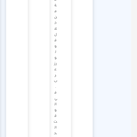
م
ة
م
ن
خ
لا
ل
ف
و
ل
و
رز
ع
ر
ب
.
ف
ي
ال
و
ق
ت
ال
ح