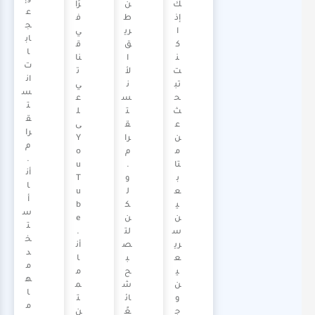
ك
ن
رًا
ع
إذ
ط
ف
ج
ا
ري
ي
اب
ك
ق
ق
ا
ن
ا
نا
ت
ت
لأ
ت
ان
تب
ن
ي
س
ح
س
ع
ت
ث
ت
ل
ق
ع
ق
ى
را
ن
را
Y
م
م
م
o
.
تا
.
u
أن
ب
و
T
ا
ع
ل
u
أ
ي
ك
b
س
ن
ن
e
ت
س
لت
.
خ
ري
ص
أن
د
ع
ب
ا
م
ي
ح
م
ه
ن
ش
م
ا
و
ائ
ت
م
ج
عً
ن