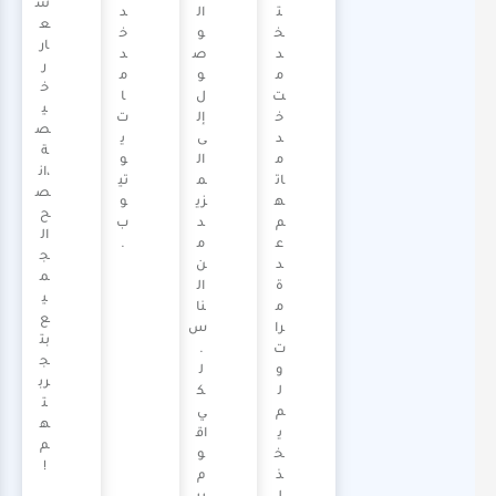
س
ت
ال
د
ع
خ
و
خ
ار
د
ص
د
ر
م
و
م
خ
ت
ل
ا
ي
خ
إل
ت
ص
د
ى
ي
ة
م
ال
و
،ان
ات
م
تي
ص
ه
زي
و
ح
م
د
ب
ال
ع
م
.
ج
د
ن
م
ة
ال
ي
م
نا
ع
را
س
بت
ت
.
ج
و
ل
رب
ل
ك
ت
م
ي
ه
ي
اق
م
خ
و
!
ذ
م