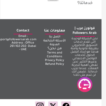
أسئلتك
خدماتنا؟
فولورز عرب |
معلومات عنا
Contact
Followers Arab
Email :
اتصل بنا
نحن الشركة الوحيدة
support@followersarab.com
الأسئلة الشائعة
التي تقدم خدمات
Address : Office
المدونة
التسويق الألكتروني
261-102-202- Dubai
من نحن؟
بطريقة قانونية وأمنة
- UAE
هدفنا هو إيجاد أفضل
Terms and
الحلول لخدمات
Conditions
التواصل الاجتماعي
Privacy Policy
وغيرها الكثير. نحن
Refund Policy
نعطي أهمية لتجربة
العملاء. عندما تجرب
خدماتنا ، نضمن أنك
لن تندم على ذلك!