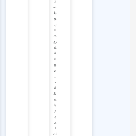
ك
س
بل
و
ر.
ال
ط
ري
ق
ة
ال
و
ح
ي
د
ة
لل
ق
يا
م
ب
ذ
ل
ك