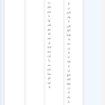
ت
لأ
الك
ن
بير
الج
ة
ود
وت
ة
قد
هي
يم
أول
أف
ويت
ض
نا.
ل
نح
الخ
ن
دم
لا
ات
نت
بأ
عا
س
م
الي
ل
بنا
مع
الآ
الم
من
لفا
ة.
ت
ال
ش
خ