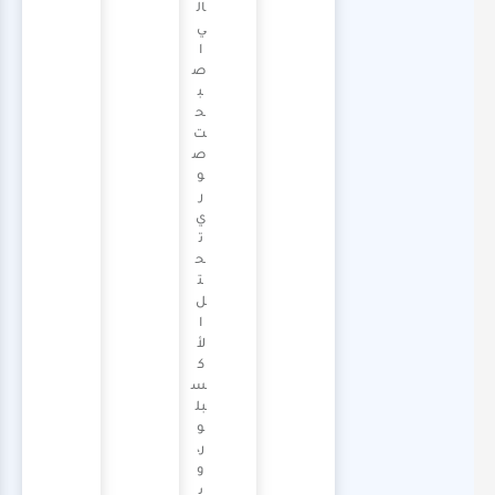
ال
ي
ا
ص
ب
ح
ت
ص
و
ر
ي
ت
ح
ت
ل
ا
لأ
ك
س
بل
و
ر،
و
ي