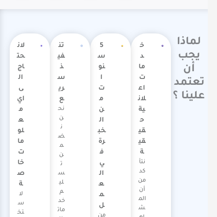
لماذا
خ
5
تن
لان
يجب
د
س
في
حت
ما
نو
ذ
اج
أن
ت
ا
س
ال
تعتمد
اع
ت
ري
ى
علينا ؟
لان
م
ع
اي
ية
ن
نح
م
ن
ح
ال
ع
ن
قي
خب
لو
ض
قي
رة
ما
م
ة
ف
ت
ن
نتأ
ي
خا
ت
كد
ال
ص
س
من
لي
ع
ة
أن
م
م
لا
الم
خد
س
ل
ش
مات
تخ
من