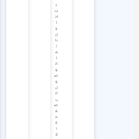
ن
ت
اح
ا
و
ل
دا
ئ
م
ا
ال
و
ص
و
ل
ال
ى
ص
ف
ح
ة
ا
لأ