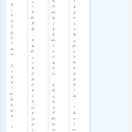
ل
ة
ى
ؤ
و
ال
ا
ي
رز
ص
لإ
ة
ع
و
ط
نت
ر
ر
لا
ائ
ب
و
ق
ج
ه
ق
.
را
ي
ض
م
ئ
ش
ا
و
ع
ر
ء
ص
ة
ك
ال
ى
.
ة
و
ب
خ
م
ق
ه
د
ثا
ت
لل
م
لي
.
غ
ة
ة
و
اي
ا
ل
كا
ة
س
ك
ن
ل
تث
.
م
ك
نا
ل
ن
ل
ئي
ق
ال
م
ة
د
ص
ن
،
ا
ع
ير
أ
س
ب
ي