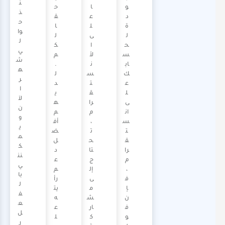
ن
و
ا
ح
ذ
د
ع
ق
ح
ة
ل
ا
وا
ل
ى
ل
ل
ح
ا
ك
ي
س
لأ
م
ش
اب
ن
.
ه
ك
س
ل
ر
ع
ت
د
ا
ل
ق
ي
لآ
ى
را
ه
ن
ان
م
م
و
س
،
أف
ي
ت
ت
ض
م
ق
ح
ل
ك
را
تا
د
نن
م
ج
ع
ي
،
إل
م
با
ف
ى
رأ
ل
إ
م
يت
ف
ن
ش
ه
ع
ف
ار
ع
ل
و
ك
ل
ر