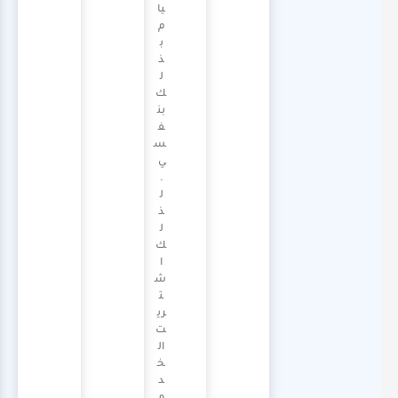
يا
م
ب
ذ
ل
ك
بن
ف
س
ي
.
ل
ذ
ل
ك
ا
ش
ت
ري
ت
ال
خ
د