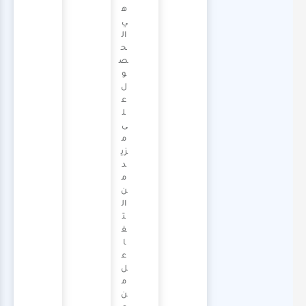
ه
ي
ال
ح
ص
و
ل
ع
ل
ى
م
زي
د
م
ن
ال
ت
ف
ا
ع
ل
م
ن