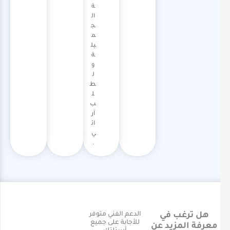
ة
ال
ج
م
يل
ة
و
ل
ط
ل
ب
آر
ائ
ي
.
هل ترغب في
الدعم الفني متوفر
اتصل بنا
للأجابة على جميع
معرفة المزيد عن