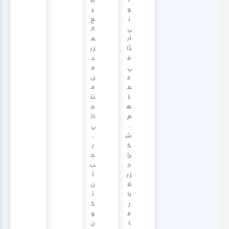
ل
بب
و
ي
ن
ع
ي
ال
أب
م
دًا
زي
ف
د
ي
م
ع
ن
م
م
ل
نت
ه
ج
م
ات
.
ي
ش
،
ك
ي
را
ج
ج
ب
زي
أ
لا
ن
يا
ت
ر
ك
ف
و
ا
ن