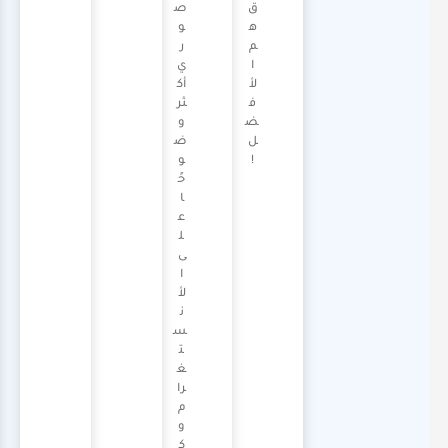
ق
ص
ه
و
م
ر
ا
ي
لأ
أك
ف
ثر
ض
و
ل
ض
!
و
حً
ا
ع
ل
ى
ا
لأ
ن
س
ت
غ
را
م
و
ك