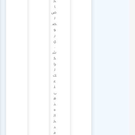
خ
ا
ص
ل
ص
و
ر
ي
.
ش
ك
را
ل
ك
ع
ل
ى
ه
ذ
ه
ال
خ
د
م