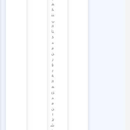
م
ك
نن
ي
ال
تأ
ك
د
م
ن
ر
ؤ
ي
ة
ال
م
زي
د
م
ن
ا
لأ
ش