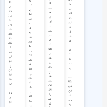
اه
نا
دا
ال
دا
خلا
م
س
ت
ل
خد
ه
الج
24
مات
ل
دد
س
نا
أن
تج
اع
وال
ت
ع
ة
ش
ص
ل
وي
راء
بح
مل
عت
، لا
م
ف
مد
نط
ش
ك
عل
ل
هو
ال
ى
ب
ر
ش
الك
أي
عل
خ
مي
نو
ى
ص
ة
ع
جم
ي
الت
من
يع
ن
ي
كل
من
ش
تط
ما
ص
طًا
لب
ت
ات
من
ها
الم
الت
ذي
.
رو
وا
قب
الت
ر
ص
ل.
نف
او
ل
يت
يذ
الم