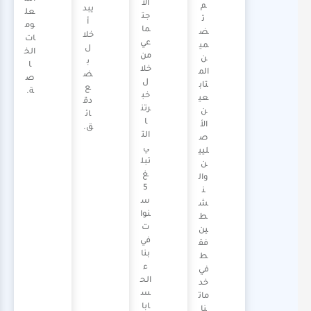
الأ
م
يبد
عل
جت
ت
أ
وم
ما
ض
خلا
ات
عي
مي
ل
الخ
من
ن
ب
ا
خلا
الم
ض
ص
ل
تاب
ع
ة.
خب
عي
دق
رتن
ن
ائ
ا
الأ
ق.
الت
ص
ي
ليي
تبل
ن
غ
وال
5
ن
س
ش
نوا
ط
ت
ين
في
فق
بنا
ط
ء
في
الح
خد
س
مات
ابا
نا