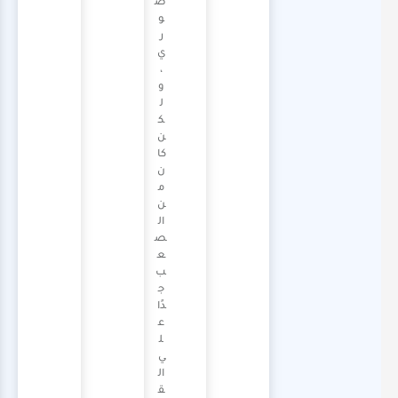
ص
و
ر
ي
،
و
ل
ك
ن
كا
ن
م
ن
ال
ص
ع
ب
ج
دًا
ع
ل
ي
ال
ق