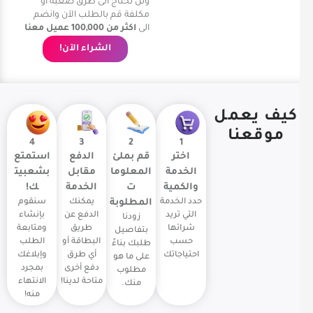
ولن تحتاج الى طرق صعبة او
مكلفة قم بالطلب الآن وانضم
الى
اكثر من 100,000 عميل معنا
الشراء الآن!
كيف يعمل
موقعنا
4
3
2
1
اختر
قم بملئ
الدفع
استمتع
الخدمة
المعلوما
مقابل
بشعبيت
والكمية
ت
الخدمة
ك!
حدد الخدمة
المطلوبة
يمكنك
سنقوم
التي تريد
الدفع عن
بإنشاء
زودنا
شرائها
طريق
ومتابعة
بتفاصيل
حسب
البطاقة أو
الطلب
طلبك بناءً
احتياجاتك
أي طرق
وإبلاغك
على ما هو
دفع أخرى
بمجرد
مطلوب
متاحة لدينا!
الانتهاء
منك.
منه!