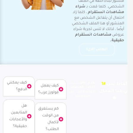
منشور لبناء الثقة في الملف
الشخصي. كلما قمت بـ
شراء
مشاهدات انستقرام
، كلما زاد
احتمال أن يتفاعل الشخص مع
المنشور أو هذا الملف الشخصي
أيضًا ، لذلك لا تنس تجربة شراء
عروض
مشاهدات انستقرام
حقيقية.
الطلب الان!
كيف يمكنني
يقدم فولورز عرب
لماذا نحن
#1
كيف يعمل
أفضل الخدمات
الدفع؟
ي هذا المجال
الإعلانية التي تلبي
فولورز عرب؟
احتياجاتك
🔥
هل
كم يستغرق
المتابعين
من الوقت
والأعجابات
لأكمال
حقيقية؟
الطلب؟