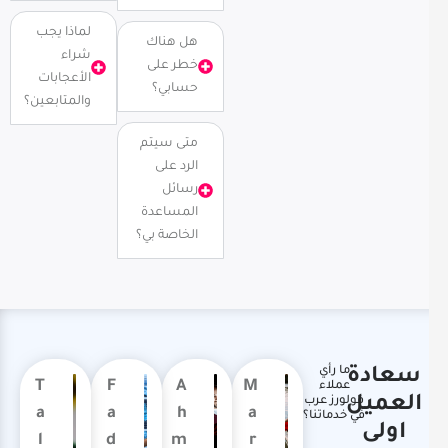
لماذا يجب
هل هناك
شراء
خطر على
الأعجابات
حسابي؟
والمتابعين؟
متى سيتم
الرد على
رسائل
المساعدة
الخاصة بي؟
ما رأي
سعادة
T
F
A
M
عملاء
العميل
فولورز عرب
a
a
h
a
في خدماتنا؟
اولى
l
d
m
r