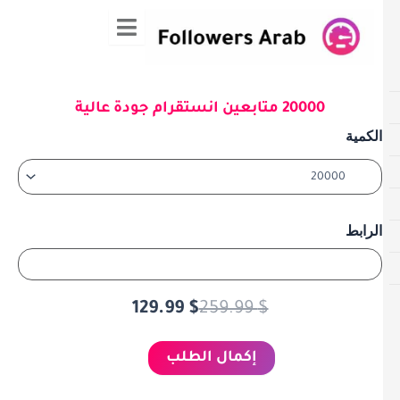
ي
حتوى
20000 متابعين انستقرام جودة عالية
كمية
السعر
السعر
20000
الكمية
متابعين
الحالي
الأصلي
انستقرام
هو:
هو:
جودة
عالية
259.99 $.
129.99 $.
الرابط
129.99
$
259.99
$
إكمال الطلب