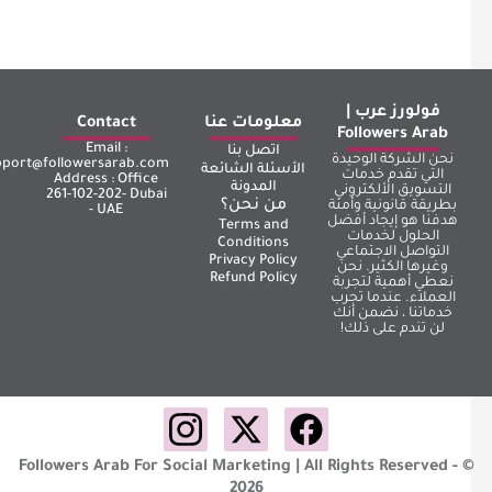
فولورز عرب |
معلومات عنا
Contact
Followers Arab
Email :
اتصل بنا
نحن الشركة الوحيدة
support@followersarab.com
الأسئلة الشائعة
التي تقدم خدمات
Address : Office
المدونة
التسويق الألكتروني
261-102-202- Dubai
من نحن؟
بطريقة قانونية وأمنة
- UAE
هدفنا هو إيجاد أفضل
Terms and
الحلول لخدمات
Conditions
التواصل الاجتماعي
Privacy Policy
وغيرها الكثير. نحن
Refund Policy
نعطي أهمية لتجربة
العملاء. عندما تجرب
خدماتنا ، نضمن أنك
لن تندم على ذلك!
Followers Arab For Social Marketing | All Rights Reserved - 
2026