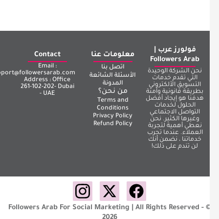
فولورز عرب |
معلومات عنا
Contact
Followers Arab
Email :
اتصل بنا
نحن الشركة الوحيدة
support@followersarab.com
الأسئلة الشائعة
التي تقدم خدمات
Address : Office
المدونة
التسويق الألكتروني
261-102-202- Dubai
من نحن؟
بطريقة قانونية وأمنة
- UAE
هدفنا هو إيجاد أفضل
Terms and
الحلول لخدمات
Conditions
التواصل الاجتماعي
Privacy Policy
وغيرها الكثير. نحن
Refund Policy
نعطي أهمية لتجربة
العملاء. عندما تجرب
خدماتنا ، نضمن أنك
لن تندم على ذلك!
Followers Arab For Social Marketing | All Rights Reserved - 
2026