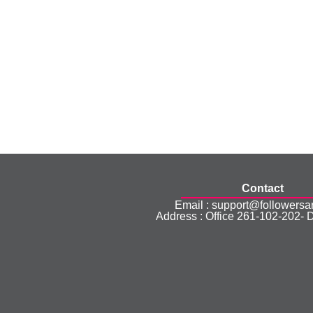
Contact
Email : support@followers
Address : Office 261-102-202- 