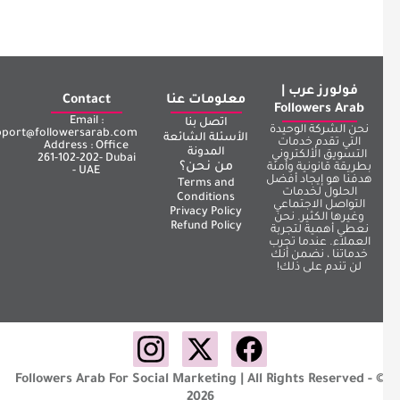
فولورز عرب |
معلومات عنا
Contact
Followers Arab
Email :
اتصل بنا
نحن الشركة الوحيدة
support@followersarab.com
الأسئلة الشائعة
التي تقدم خدمات
Address : Office
المدونة
التسويق الألكتروني
261-102-202- Dubai
من نحن؟
بطريقة قانونية وأمنة
- UAE
هدفنا هو إيجاد أفضل
Terms and
الحلول لخدمات
Conditions
التواصل الاجتماعي
Privacy Policy
وغيرها الكثير. نحن
Refund Policy
نعطي أهمية لتجربة
العملاء. عندما تجرب
خدماتنا ، نضمن أنك
لن تندم على ذلك!
Followers Arab For Social Marketing | All Rights Reserved - 
2026