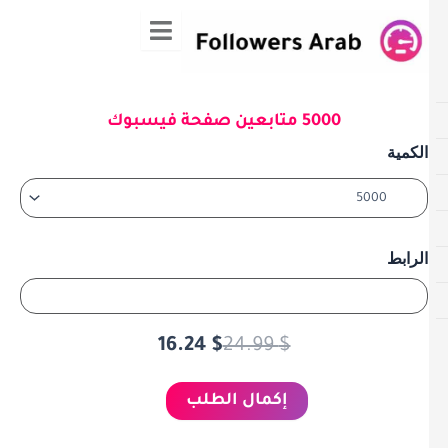
ي
حتوى
5000 متابعين صفحة فيسبوك
كمية
السعر
السعر
5000
الكمية
متابعين
الحالي
الأصلي
صفحة
هو:
هو:
فيسبوك
24.99 $.
16.24 $.
الرابط
16.24
$
24.99
$
إكمال الطلب