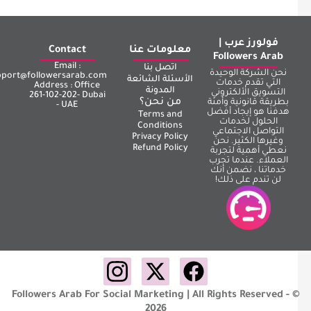
فولورز عرب |
معلومات عنا
Contact
Followers Arab
Email :
اتصل بنا
نحن الشركة الوحيدة
support@followersarab.com
الأسئلة الشائعة
التي تقدم خدمات
Address : Office
المدونة
التسويق الألكتروني
261-102-202- Dubai
من نحن؟
بطريقة قانونية وأمنة
- UAE
هدفنا هو إيجاد أفضل
Terms and
الحلول لخدمات
Conditions
التواصل الاجتماعي
Privacy Policy
وغيرها الكثير. نحن
Refund Policy
نعطي أهمية لتجربة
العملاء. عندما تجرب
خدماتنا ، نضمن أنك
لن تندم على ذلك!
Followers Arab For Social Marketing | All Rights Reserved - 
2026