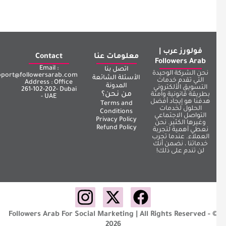
فولورز عرب |
معلومات عنا
Contact
Followers Arab
Email :
اتصل بنا
نحن الشركة الوحيدة
support@followersarab.com
الأسئلة الشائعة
التي تقدم خدمات
Address : Office
المدونة
التسويق الألكتروني
261-102-202- Dubai
من نحن؟
بطريقة قانونية وأمنة
- UAE
هدفنا هو إيجاد أفضل
Terms and
الحلول لخدمات
Conditions
التواصل الاجتماعي
Privacy Policy
وغيرها الكثير. نحن
Refund Policy
نعطي أهمية لتجربة
العملاء. عندما تجرب
خدماتنا ، نضمن أنك
لن تندم على ذلك!
Followers Arab For Social Marketing | All Rights Reserved - 
2026